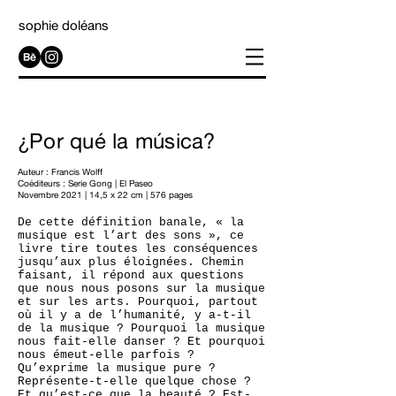
sophie doléans
¿Por qué la música?
Auteur : Francis Wolff
Coéditeurs :
Serie Gong
|
El Paseo
Novembre 2021 | 14,5 x 22 cm | 576 pages
De cette définition banale, « la
musique est l’art des sons », ce
livre tire toutes les conséquences
jusqu’aux plus éloignées. Chemin
faisant, il répond aux questions
que nous nous posons sur la musique
et sur les arts. Pourquoi, partout
où il y a de l’humanité, y a-t-il
de la musique ? Pourquoi la musique
nous fait-elle danser ? Et pourquoi
nous émeut-elle parfois ?
Qu’exprime la musique pure ?
Représente-t-elle quelque chose ?
Et qu’est-ce que la beauté ? Est-